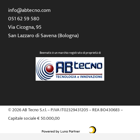
info@abtecno.com
051 62 59 580
Via Cicogna, 95
San Lazzaro di Savena (Bologna)
Beematic è un marchio registrato di proprietà di
© 2026 AB Tecno S.r.l. – P.IVA IT02329431205 – REA BO430683 –
Capitale sociale € 50.000,00
Powered by Luna Partner