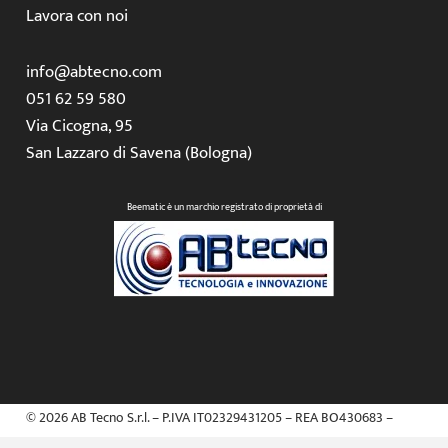
Lavora con noi
info@abtecno.com
051 62 59 580
Via Cicogna, 95
San Lazzaro di Savena (Bologna)
Beematic è un marchio registrato di proprietà di
© 2026 AB Tecno S.r.l. – P.IVA IT02329431205 – REA BO430683 –
Capitale sociale € 50.000,00