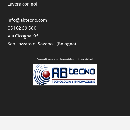
Lavora con noi
info@abtecno.com
051 62 59 580
Via Cicogna, 95
San Lazzaro di Savena (Bologna)
Beematic è un marchio registrato di proprietà di
© 2026 AB Tecno S.r.l. – P.IVA IT02329431205 – REA BO430683 –
Capitale sociale € 50.000,00