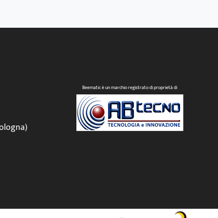
Beematic è un marchio registrato di proprietà di
ologna)