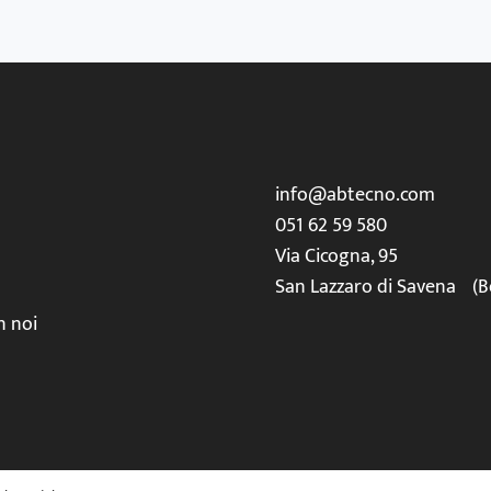
info@abtecno.com
051 62 59 580
Via Cicogna, 95
San Lazzaro di Savena (B
n noi