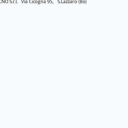
NO S.r.l. Via Cicogna 95, S.Lazzaro (Bo)