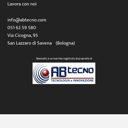
Lavora con noi
info@abtecno.com
051 62 59 580
Via Cicogna, 95
San Lazzaro di Savena (Bologna)
Beematic è un marchio registrato di proprietà di
© 2026 AB Tecno S.r.l. – P.IVA IT02329431205 – REA BO430683 –
Capitale sociale € 50.000,00