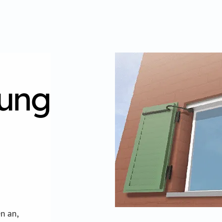
rung
n an,