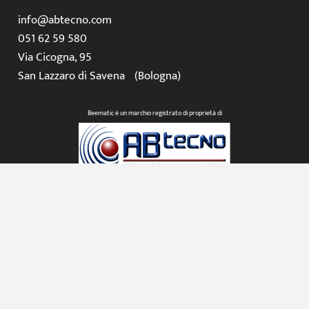
info@abtecno.com
051 62 59 580
Via Cicogna, 95
San Lazzaro di Savena (Bologna)
Beematic è un marchio registrato di proprietà di